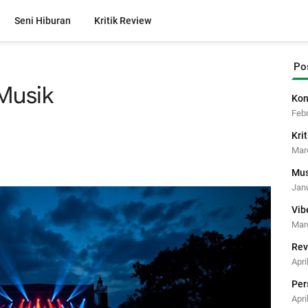
Seni Hiburan
Kritik Review
Po
Musik
Kon
Febr
Kri
Mar
Mus
Janu
Vib
Mar
Rev
Apri
Per
Apri