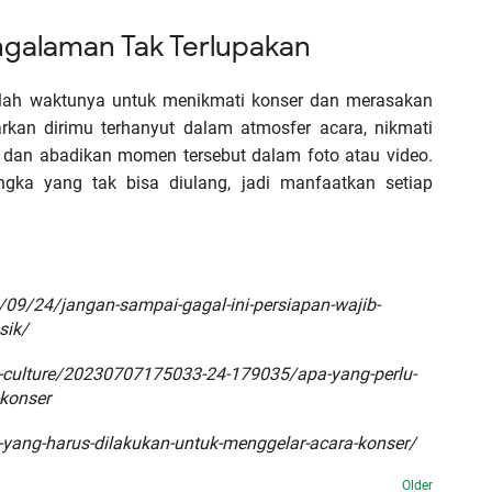
ngalaman Tak Terlupakan
balah waktunya untuk menikmati konser dan merasakan
rkan dirimu terhanyut dalam atmosfer acara, nikmati
, dan abadikan momen tersebut dalam foto atau video.
ngka yang tak bisa diulang, jadi manfaatkan setiap
09/24/jangan-sampai-gagal-ini-persiapan-wajib-
sik/
d-culture/20230707175033-24-179035/apa-yang-perlu-
konser
n-yang-harus-dilakukan-untuk-menggelar-acara-konser/
Older