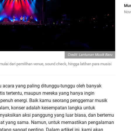
Mus
Nov
Credit: Lantunan Musik Baru
ulai dari pemilihan venue, sound check, hingga latihan para musisi
u acara yang paling ditunggu-tunggu oleh banyak
rtis tertentu, maupun mereka yang hanya ingin
 penuh energi. Baik kamu seorang penggemar musik
malam, konser adalah kesempatan langka untuk
yaksikan aksi panggung yang luar biasa, dan bertemu
inat yang sama. Namun, untuk memastikan pengalaman
tang sangat penting. Dalam artikel ini, kami akan